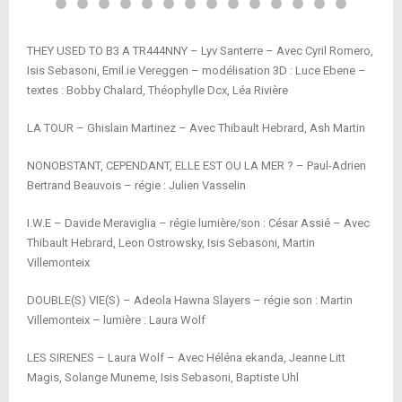
THEY USED TO B3 A TR444NNY – Lyv Santerre – Avec Cyril Romero,
Isis Sebasoni, Emil.ie Vereggen – modélisation 3D : Luce Ebene –
textes : Bobby Chalard, Théophylle Dcx, Léa Rivière
LA TOUR – Ghislain Martinez – Avec Thibault Hebrard, Ash Martin
NONOBSTANT, CEPENDANT, ELLE EST OU LA MER ? – Paul-Adrien
Bertrand Beauvois – régie : Julien Vasselin
I.W.E – Davide Meraviglia – régie lumière/son : César Assié – Avec
Thibault Hebrard, Leon Ostrowsky, Isis Sebasoni, Martin
Villemonteix
DOUBLE(S) VIE(S) – Adeola Hawna Slayers – régie son : Martin
Villemonteix – lumière : Laura Wolf
LES SIRENES – Laura Wolf – Avec Héléna ekanda, Jeanne Litt
Magis, Solange Muneme, Isis Sebasoni, Baptiste Uhl