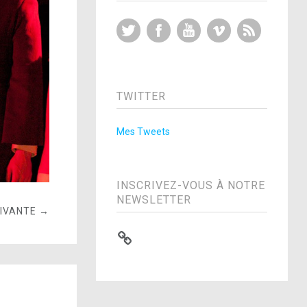
Twitter
Facebook
YouTube
Vimeo
RSS Feed
TWITTER
Mes Tweets
INSCRIVEZ-VOUS À NOTRE
NEWSLETTER
UIVANTE →