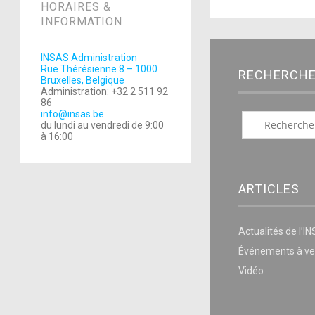
HORAIRES &
INFORMATION
INSAS Administration
Rue Thérésienne 8 – 1000
RECHERCH
Bruxelles, Belgique
Administration: +32 2 511 92
86
info@insas.be
du lundi au vendredi de 9:00
à 16:00
ARTICLES
Actualités de l’I
Événements à ve
Vidéo