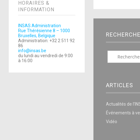
HORAIRES &
INFORMATION
INSAS Administration
Rue Thérésienne 8 – 1000
RECHERCH
Bruxelles, Belgique
Administration: +32 2 511 92
86
info@insas.be
du lundi au vendredi de 9:00
à 16:00
ARTICLES
Actualités de l’I
Événements à ve
Vidéo