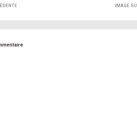
CÉDENTE
IMAGE S
mmentaire