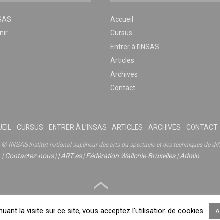
NSAS
Accueil
nir
Cursus
Entrer à l’INSAS
Articles
Archives
Contact
EIL
CURSUS
ENTRER À L’INSAS
ARTICLES
ARCHIVES
CONTACT
t © INSAS
Institut national supérieur des arts du spectacle et des techniques de dif
|
Contactez-nous
|
|
ART.es
|
Fédération Wallonie-Bruxelles
|
Admin
nuant la visite sur ce site, vous acceptez l'utilisation de cookies.
A