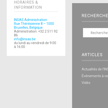
HORAIRES &
INFORMATION
RECHERCH
INSAS Administration
Rue Thérésienne 8 – 1000
Bruxelles, Belgique
Administration: +32 2 511 92
86
info@insas.be
du lundi au vendredi de 9:00
à 16:00
ARTICLES
Actualités de l’I
Événements à ve
Vidéo