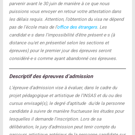
parvenir avant le 30 juin de manière à ce que nous
puissions vous envoyer en retour votre attestation dans
les délais requis. Attention, l’obtention du visa ne dépend
pas de l’école mais de l’
office des étrangers
. Les
candidat·e·s dans l’impossibilité d’être présent·e·s (à
distance ou/et en présentiel selon les sections et
épreuves) pour le premier jour des épreuves seront
considéré·e·s comme ayant abandonné ces épreuves.
Descriptif des épreuves d’admission
L’épreuve d’admission vise à évaluer, dans le cadre du
projet pédagogique et artistique de l’INSAS et du ou des
cursus envisagé(s), le degré d’aptitude du/de la personne
Photo d’identité
au format administratif
candidate à suivre de manière fructueuse les études pour
(photo type passeport ou carte d’identité où
lesquelles il demande l’inscription. Lors de sa
est cadré votre visage en .jpg, .tif ou .png,
délibération, le jury d’admission peut tenir compte du
résolution minimum 300 dpi)
parcours artistique antérieur de la personne candidate sur