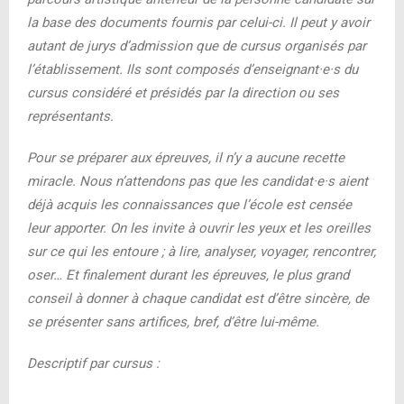
Scan de la
carte d’identité
ou du
passeport
la base des documents fournis par celui-ci. Il peut y avoir
(recto/verso en .pdf)
autant de jurys d’admission que de cursus organisés par
Scan de l’
acte de naissance
original ou
l’établissement. Ils sont composés d’enseignant·e·s du
copie .pdf
(veillez à scanner/disposer du
cursus considéré et présidés par la direction ou ses
Photo d’identité
au format administratif
document papier original afin de joindre une
représentants.
(photo type passeport ou carte d’identité où
copie au dossier papier lors de votre venue
est cadré votre visage en .jpg, .tif ou .png,
en présentiel – l’acte de naissance n’est PAS
Pour se préparer aux épreuves, il n’y a aucune recette
résolution minimum 300 dpi)
une copie du carnet de mariage familial,
miracle. Nous n’attendons pas que les candidat·e·s aient
Photo d’identité
au format administratif
Scan de la
carte d’identité
ou du
passeport
mais bien l
a copie qui reproduit
déjà acquis les connaissances que l’école est censée
(photo type passeport ou carte d’identité où
(recto/verso en .pdf)
intégralement les informations figurant dans
leur apporter. On les invite à ouvrir les yeux et les oreilles
est cadré votre visage en .jpg, .tif ou .png,
l’acte de naissance inscrit sur le registre
Scan de l’
acte de naissance
original ou copie
sur ce qui les entoure ; à lire, analyser, voyager, rencontrer,
résolution minimum 300 dpi)
d’état civil). Ces documents doivent être
certifiée conforme en .pdf
(veillez à
oser… Et finalement durant les épreuves, le plus grand
Scan de la
carte d’identité
ou du
passeport
rédigés en français, néerlandais, anglais,
scanner/disposer du document papier
conseil à donner à chaque candidat est d’être sincère, de
(recto/verso en .pdf)
allemand, italien, espagnol ou portugais ;
original ou certifié conforme* afin de le
se présenter sans artifices, bref, d’être lui-même.
sinon, ils devront être accompagné.s de
Scan de l’
acte de naissance
original ou copie
joindre au dossier papier lors de votre venue
leurs traductions légalisées.
certifiée conforme en .pdf
(veillez à
en présentiel – l’acte de naissance n’est PAS
Descriptif par cursus :
scanner/disposer du document papier
une copie du carnet de mariage familial,
Titre d’accès/diplôme
pour l’inscription