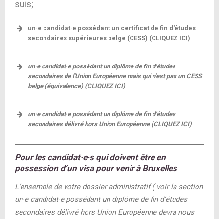
suis;
un·e candidat·e possédant un certificat de fin d'études
secondaires supérieures belge (CESS) (CLIQUEZ ICI)
un·e candidat·e possédant un diplôme de fin d'études
secondaires de l'Union Européenne mais qui n'est pas un CESS
belge (équivalence) (CLIQUEZ ICI)
un·e candidat·e possédant un diplôme de fin d'études
site des
secondaires délivré hors Union Européenne (CLIQUEZ ICI)
Service des équivalences de l’enseignement
obligatoire
Pour les candidat·e·s qui doivent être en
à téléverser sur votre
possession d’un visa pour venir à Bruxelles
portail de candidature
version
“papier”
L’ensemble de votre dossier administratif ( voir la section
equivalences.cfwb.be
un·e candidat·e possédant un diplôme de fin d’études
secondaires délivré hors Union Européenne
devra nous