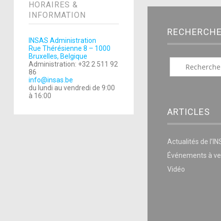
HORAIRES &
INFORMATION
RECHERCH
INSAS Administration
Rue Thérésienne 8 – 1000
Bruxelles, Belgique
Administration: +32 2 511 92
86
info@insas.be
du lundi au vendredi de 9:00
à 16:00
ARTICLES
Actualités de l’I
Événements à ve
Vidéo