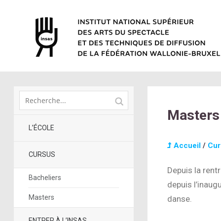
Masters
L’ÉCOLE
Accueil
/
Cur
CURSUS
Depuis la ren
Bacheliers
depuis l’inaug
Masters
danse.
ENTRER À L’INSAS