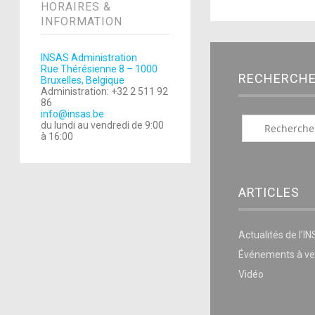
HORAIRES &
INFORMATION
INSAS Administration
Rue Thérésienne 8 – 1000
RECHERCH
Bruxelles, Belgique
Administration: +32 2 511 92
86
info@insas.be
du lundi au vendredi de 9:00
à 16:00
ARTICLES
Actualités de l’I
Événements à ve
Vidéo