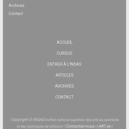
Archives
Contact
ACCUEIL
CURSUS
ENTRER À L’INSAS
ARTICLES
ARCHIVES
CONTACT
Copyright © INSAS
Institut national supérieur des arts du spectacle
|
Contactez-nous
|
|
ART.es
|
et des techniques de diffusion