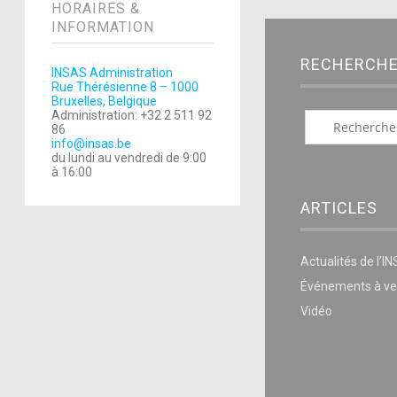
HORAIRES &
INFORMATION
RECHERCH
INSAS Administration
Rue Thérésienne 8 – 1000
Bruxelles, Belgique
Administration: +32 2 511 92
86
info@insas.be
du lundi au vendredi de 9:00
à 16:00
ARTICLES
Actualités de l’I
Événements à ve
Vidéo