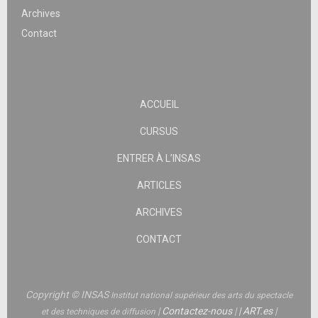
Archives
Contact
ACCUEIL
CURSUS
ENTRER À L’INSAS
ARTICLES
ARCHIVES
CONTACT
Copyright © INSAS
Institut national supérieur des arts du spectacle
|
Contactez-nous
|
|
ART.es
|
et des techniques de diffusion