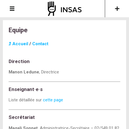
Equipe
Accueil
/
Contact
Direction
Manon Ledune
, Directrice
Enseignant·e·s
Liste détaillée sur
cette page
Secrétariat
Magali Sonnet
, Administratrice-Secrétaire – 02/549 01 82