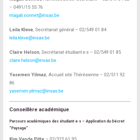
– 0491/15 55 76
magali.sonnet@insas.be
Leila Kleve
, Secrétariat général – 02/549 01 84
leila.kleve@insas.be
Claire Helson
, Secrétariat étudiant·e·s – 02/549 01 85
claire.helson@insas.be
Yasemen Yilmaz
, Accueil site Thérésienne – 02/511 92
86
yasemen.yilmaz@insas.be
Conseillère académique
Parcours académiques des étudiant·e·s –
Application du Décret
“Paysage”
Kim Vande Pitte
– 02/325 61 95