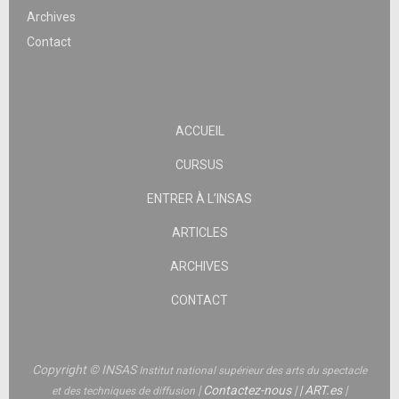
Archives
Contact
ACCUEIL
CURSUS
ENTRER À L’INSAS
ARTICLES
ARCHIVES
CONTACT
Copyright © INSAS
Institut national supérieur des arts du spectacle
|
Contactez-nous
|
|
ART.es
|
et des techniques de diffusion