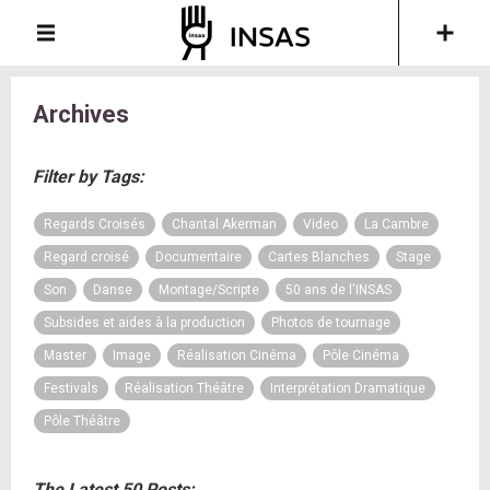
Archives
Filter by Tags:
Regards Croisés
Chantal Akerman
Video
La Cambre
Regard croisé
Documentaire
Cartes Blanches
Stage
Son
Danse
Montage/Scripte
50 ans de l'INSAS
Subsides et aides à la production
Photos de tournage
Master
Image
Réalisation Cinéma
Pôle Cinéma
Festivals
Réalisation Théâtre
Interprétation Dramatique
Pôle Théâtre
The Latest 50 Posts: