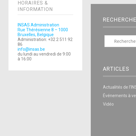
HORAIRES &
INFORMATION
RECHERCH
INSAS Administration
Rue Thérésienne 8 – 1000
Bruxelles, Belgique
Administration: +32 2 511 92
86
info@insas.be
du lundi au vendredi de 9:00
à 16:00
ARTICLES
Actualités de l’I
Événements à ve
Vidéo