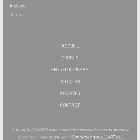
Archives
Contact
ACCUEIL
CURSUS
ENTRER À L’INSAS
ARTICLES
ARCHIVES
CONTACT
Copyright © INSAS
Institut national supérieur des arts du spectacle
|
Contactez-nous
|
|
ART.es
|
et des techniques de diffusion