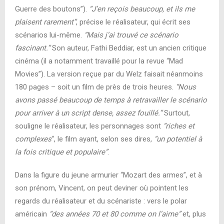
Guerre des boutons”).
“J’en reçois beaucoup, et ils me
plaisent rarement”
, précise le réalisateur, qui écrit ses
scénarios lui-même.
“Mais j’ai trouvé ce scénario
fascinant.”
Son auteur, Fathi Beddiar, est un ancien critique
cinéma (il a notamment travaillé pour la revue “Mad
Movies”). La version reçue par du Welz faisait néanmoins
180 pages – soit un film de près de trois heures.
“Nous
avons passé beaucoup de temps à retravailler le scénario
pour arriver à un script dense, assez fouillé.”
Surtout,
souligne le réalisateur, les personnages sont
“riches et
complexes
“, le film ayant, selon ses dires,
“un potentiel à
la fois critique et populaire”
.
Dans la figure du jeune armurier “Mozart des armes”, et à
son prénom, Vincent, on peut deviner où pointent les
regards du réalisateur et du scénariste : vers le polar
américain
“des années 70 et 80 comme on l’aime”
et, plus