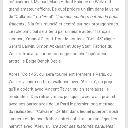
précisément, Michael Mann – dont Fabrice du Welz est
grand amateur affiché. De quoi prédire un film dans la veine
de “Collateral” ou “Heat”, “
loin des sentiers battus du polar
français”
, à la fois musclé et centré sur ses protagonistes.
Le rôle principal sera tenu par un jeune acteur français
inconnu, Ymanol Perset. Pour le soutenir, “Colt 45” aligne
Gérard Lanvin, Simon Abkarian et Joey Starr. Fabrice du
Welz retrouvera sur ce tournage son chef opérateur
attitré, le Belge Benoît Debie.
Après “Colt 45”, qui sera tourné entièrement à Paris, du
Welz reviendra en terre wallonne avec “Alleluia”, un projet
qu’il a coécrit avec Vincent Tavier, qui en sera aussi le
producteur. Des retrouvailles, puisque Tavier avait produit
avec ses partenaires de La Parti le premier long métrage
du réalisateur, “Calvaire”. Ce film dans lequel joueront Bouli
Lanners et Jeanne Balibar entretient d’ailleurs un léger lien
narratif avec “Alleluia”.
“Ce sont des histoires parallèles”
,