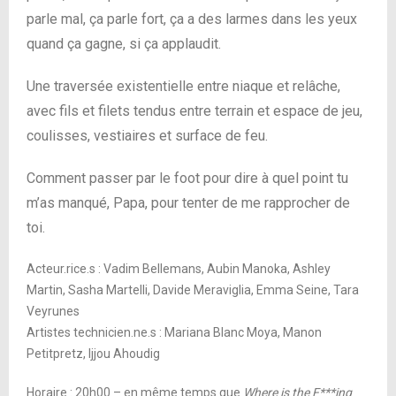
parle mal, ça parle fort, ça a des larmes dans les yeux
quand ça gagne, si ça applaudit.
Une traversée existentielle entre niaque et relâche,
avec fils et filets tendus entre terrain et espace de jeu,
coulisses, vestiaires et surface de feu.
Comment passer par le foot pour dire à quel point tu
m’as manqué, Papa, pour tenter de me rapprocher de
toi.
Acteur.rice.s : Vadim Bellemans, Aubin Manoka, Ashley
Martin, Sasha Martelli, Davide Meraviglia, Emma Seine, Tara
Veyrunes
Artistes technicien.ne.s : Mariana Blanc Moya, Manon
Petitpretz, Ijjou Ahoudig
Horaire : 20h00 – en même temps que
Where is the F***ing