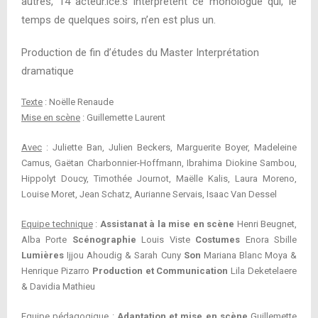
autres, 14 acteur.ice.s interprètent ce monologue qui, le
temps de quelques soirs, n’en est plus un.
Production de fin d’études du Master Interprétation
dramatique
Texte
: Noëlle Renaude
Mise en scène
: Guillemette Laurent
Avec
: Juliette Ban, Julien Beckers, Marguerite Boyer, Madeleine
Camus, Gaëtan Charbonnier-Hoffmann, Ibrahima Diokine Sambou,
Hippolyt Doucy, Timothée Journot, Maëlle Kalis, Laura Moreno,
Louise Moret, Jean Schatz, Aurianne Servais, Isaac Van Dessel
Equipe technique
:
Assistanat à la mise en scène
Henri Beugnet,
Alba Porte
Scénographie
Louis Viste
Costumes
Enora Sbille
Lumières
Ijjou Ahoudig & Sarah Cuny
Son
Mariana Blanc Moya &
Henrique Pizarro
Production et Communication
Lila Deketelaere
& Davidia Mathieu
Equipe pédagogique
:
Adaptation et mise en scène
Guillemette