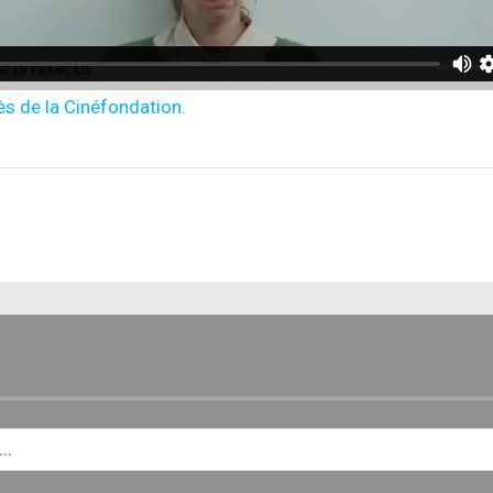
ès de la Cinéfondation.
E