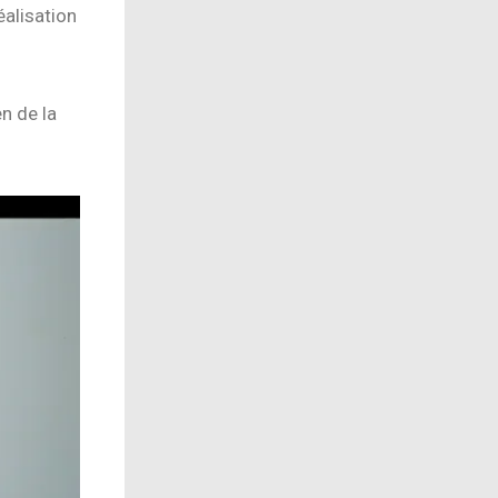
éalisation
en de la