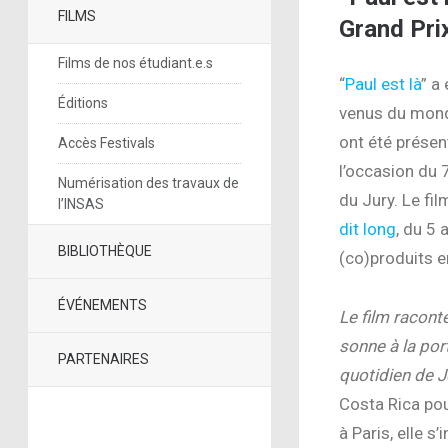
FILMS
Grand Prix
Films de nos étudiant.e.s
“
Paul est là
” a
Éditions
venus du monde
ont été présen
Accès Festivals
l’occasion du
Numérisation des travaux de
du Jury. Le fi
l’INSAS
dit long
, du 5
BIBLIOTHÈQUE
(co)produits e
ÉVÉNEMENTS
Le film
raconte
sonne à la por
PARTENAIRES
quotidien de 
Costa Rica pou
à Paris, elle s