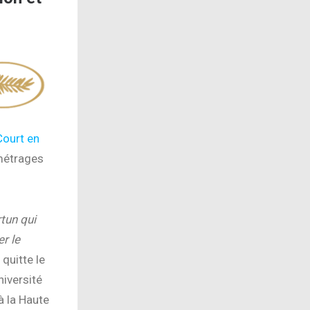
Court en
 métrages
tun qui
r le
quitte le
niversité
à la Haute