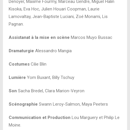
Denoyer, Maxime Fourmy, Marceau Gendre, Miguel Halin
Kisoka, Eva Hoc, Julien Houari Coopman, Laurie
Lamovaltay, Jean-Baptiste Luciani, Zoé Monami, Lis
Pagnan.
Assistanat à la mise en scène
Marcos Muyo Bussac
Dramaturgie
Alessandro Mangia
Costumes
Cilie Blin
Lumière
Yom Buxant, Billy Tschuy
Son
Sacha Bredel, Clara Marion-Veyron
Scénographie
Swann Leroy-Salmon, Maya Peeters
Communication et Production
Lou Marguery et Philip Le
Moine.