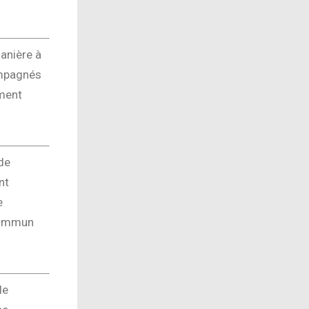
anière à
compagnés
ement
de
nt
e
 commun
le