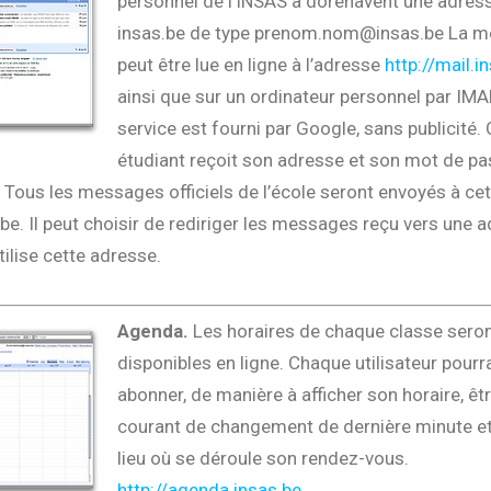
personnel de l’INSAS a dorénavent une adres
insas.be de type prenom.nom@insas.be La m
peut être lue en ligne à l’adresse
http://mail.i
ainsi que sur un ordinateur personnel par IMA
service est fourni par Google, sans publicité.
étudiant reçoit son adresse et son mot de pa
 Tous les messages officiels de l’école seront envoyés à cet
be. Il peut choisir de rediriger les messages reçu vers une 
tilise cette adresse.
Agenda.
Les horaires de chaque classe sero
disponibles en ligne. Chaque utilisateur pourra
abonner, de manière à afficher son horaire, êt
courant de changement de dernière minute et 
lieu où se déroule son rendez-vous.
http://agenda.insas.be