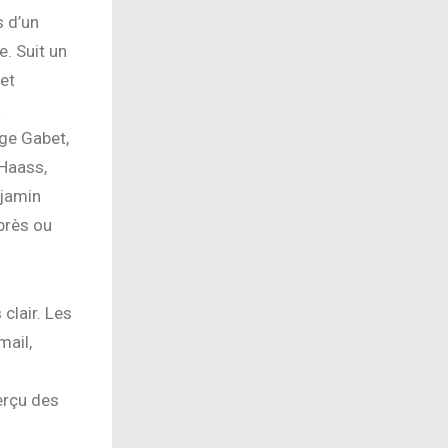
s d’un
. Suit un
et
à
ge Gabet,
 Haass,
njamin
près ou
 clair. Les
mail,
erçu des