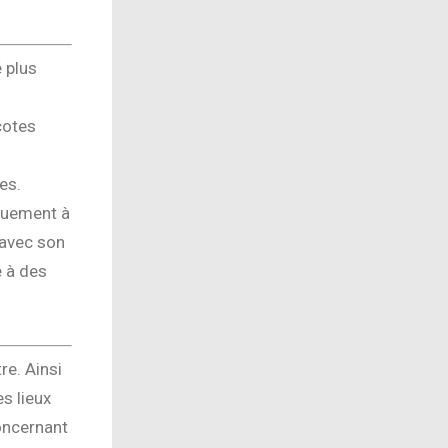
 plus
cotes
es.
quement à
 avec son
e à des
re. Ainsi
s lieux
oncernant