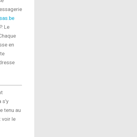
se
essagerie
nsas.be
P. Le
 Chaque
sse en
te
adresse
nt
 s’y
re tenu au
voir le