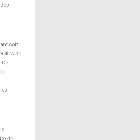
 des
ant soit.
uilles de
. Ce
 de
 les
us
ité de