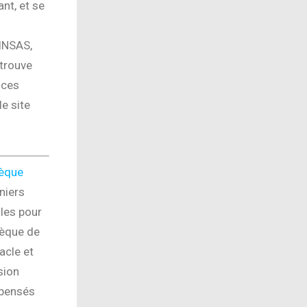
nt, et se
INSAS,
 trouve
 ces
le site
hèque
niers
iles pour
hèque de
acle et
sion
spensés