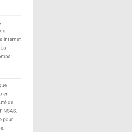
,
 de
 Internet
 La
temps:
que
b en
uté de
l’INSAS:
le pour
e,