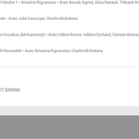
l feindre ? • Amarine Rignanese • Avec Anouk Agniel, Elisa Renault, Thibault R
ret • Avec Julie Desnoyer, Charlie Michelena
eri Kouakou (Mohammad) • Avec Céline Rorive, Hélène Dorland, Damien Brassa
t Rousselet • Avec Amarine Rignanese, Charlie Michelena
T BRIAND
E