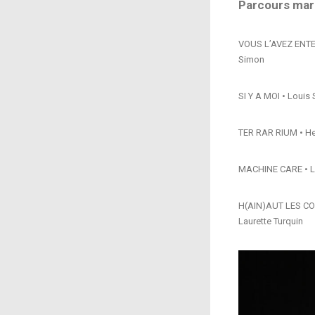
Parcours mard
VOUS L’AVEZ ENTEND
Simon
SI Y A MOI • Loui
TER RAR RIUM • H
MACHINE CARE • Lux
H(AIN)AUT LES COE
Laurette Turquin