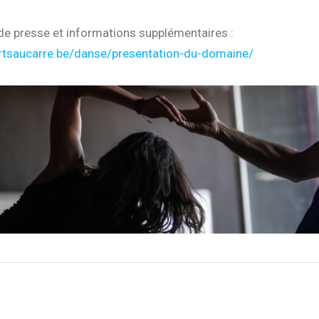
 presse et informations supplémentaires :
rtsaucarre.be/danse/presentation-du-domaine/