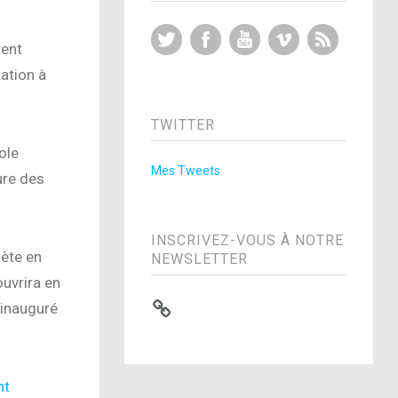
Twitter
Facebook
YouTube
Vimeo
RSS Feed
ment
ation à
TWITTER
ole
Mes Tweets
ure des
INSCRIVEZ-VOUS À NOTRE
lète en
NEWSLETTER
ouvrira en
 inauguré
nt