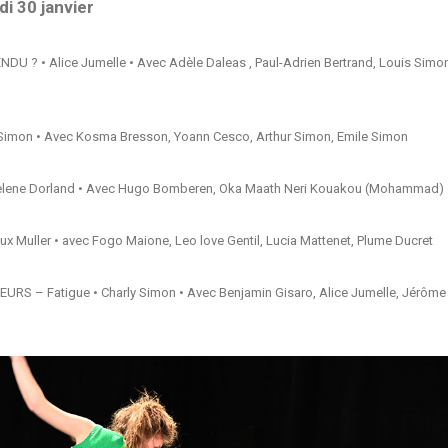
i 30 janvier
U ? • Alice Jumelle • Avec Adèle Daleas , Paul-Adrien Bertrand, Louis Simon
s Simon • Avec Kosma Bresson, Yoann Cesco, Arthur Simon, Emile Simon
elene Dorland • Avec Hugo Bomberen, Oka Maath Neri Kouakou (Mohammad)
 Muller • avec Fogo Maione, Leo love Gentil, Lucia Mattenet, Plume Ducret
URS – Fatigue • Charly Simon • Avec Benjamin Gisaro, Alice Jumelle, Jérôme