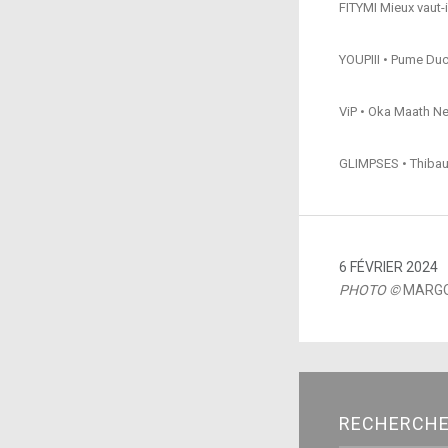
FITYMI Mieux vaut-i
YOUPIII • Pume Duc
ViP • Oka Maath N
GLIMPSES • Thibaul
6 FÉVRIER 2024
PHOTO ©
MARGO
RECHERCH