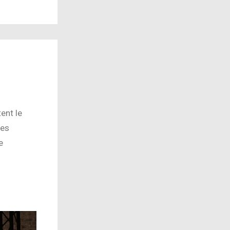
ent le
les
e