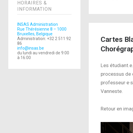
HORAIRES &
INFORMATION
INSAS Administration
Rue Thérésienne 8 – 1000
Bruxelles, Belgique
Cartes Bl
Administration: +32 2 511 92
86
Chorégrap
info@insas.be
du lundi au vendredi de 9:00
à 16:00
Les étudiant.e
processus de c
professeur·e·s
Vanneste.
Retour en ima