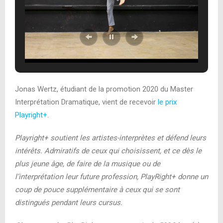
Jonas Wertz, étudiant de la promotion 2020 du Master
Interprétation Dramatique, vient de recevoir
le prix
Playright+
.
Playright+ soutient les artistes-interprètes et défend leurs
intérêts. Admiratifs de ceux qui choisissent, et ce dès le
plus jeune âge, de faire de la musique ou de
l’interprétation leur future profession, PlayRight+ donne un
coup de pouce supplémentaire à ceux qui se sont
distingués pendant leurs cursus.