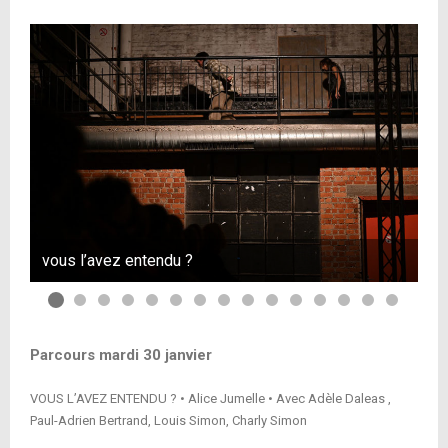
vous l’avez entendu ?
vo
Parcours mardi 30 janvier
VOUS L’AVEZ ENTENDU ? • Alice Jumelle • Avec Adèle Daleas ,
Paul-Adrien Bertrand, Louis Simon, Charly Simon