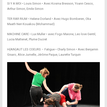
SI Y A MOI • Louis Simon • Avec Kosma Bresson, Yoann Cesco,
Arthur Simon, Emile Simon
TER RAR RIUM • Helene Dorland • Avec Hugo Bomberen, Oka
Maath Neri Kouakou (Mohammad)
MACHINE CARE • Lux Muller • avec Fogo Maione, Leo love Gentil,
Lucia Mattenet, Plume Ducret
H(AIN)AUT LES COEURS – Fatigue • Charly Simon • Avec Benjamin
Gisaro, Alice Jumelle, Jérôme Paque, Laurette Turquin