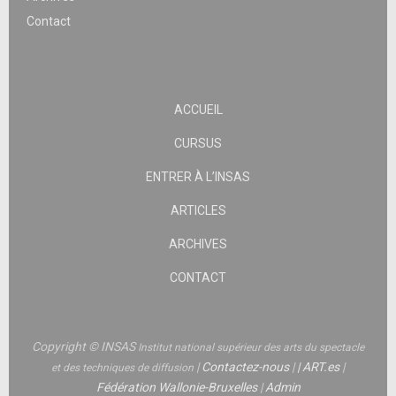
Contact
ACCUEIL
CURSUS
ENTRER À L’INSAS
ARTICLES
ARCHIVES
CONTACT
Copyright © INSAS
Institut national supérieur des arts du spectacle
|
Contactez-nous
|
|
ART.es
|
et des techniques de diffusion
Fédération Wallonie-Bruxelles
|
Admin