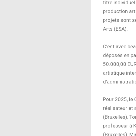
titre individue
production art
projets sont s
Arts (ESA).
C’est avec bea
déposés en par
50.000,00 EUR 
artistique inte
d’administrati
Pour 2025, le 
réalisateur et 
(Bruxelles), To
professeur à K
(Bruxelles), Mi