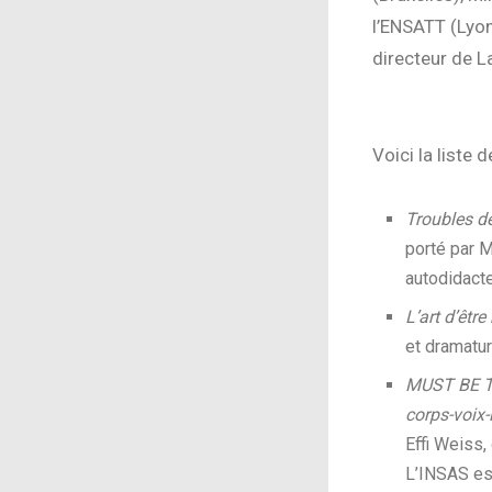
l’ENSATT (Lyon)
directeur de La
Voici la liste 
Troubles d
porté par M
autodidacte
L’art d’êtr
et dramatur
MUST BE TA
corps-voix-i
Effi Weiss,
L’INSAS es