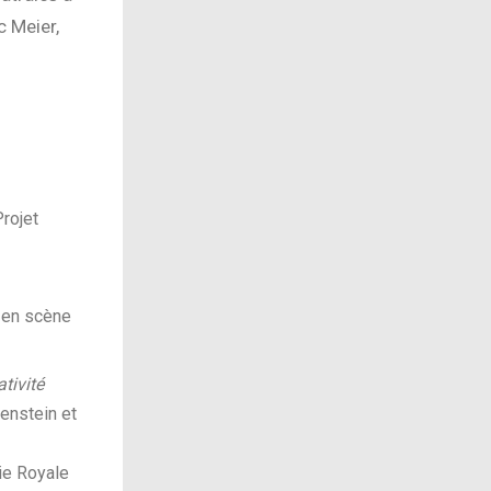
c Meier,
rojet
e en scène
tivité
enstein et
ie Royale