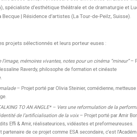
, spécialiste d’esthétique théâtrale et de dramaturgie et Lu
 Becque | Résidence d’artistes (La Tour-de-Peilz, Suisse).
des projets sélectionnés et leurs porteur·euses :
e l’image, mémoires vivantes, notes pour un cinéma “mineur”
– P
essaline Raverdy, philosophe de formation et cinéaste
.
e malade
– Projet porté par Olivia Steinier, comédienne, metteus
ge.
LKING TO AN ANGLE* – Vers une reformulation de la performa
dentité de l’artificialisation de la voix
– Projet porté par Amir Bor
 dits Effi & Amir, réalisateurices, vidéastes et preformeureuses.
t partenaire de ce projet comme ESA secondaire, c’est l’Académ