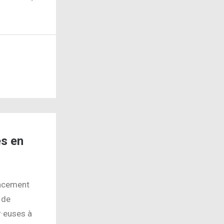
és en
ancement
 de
r·euses à