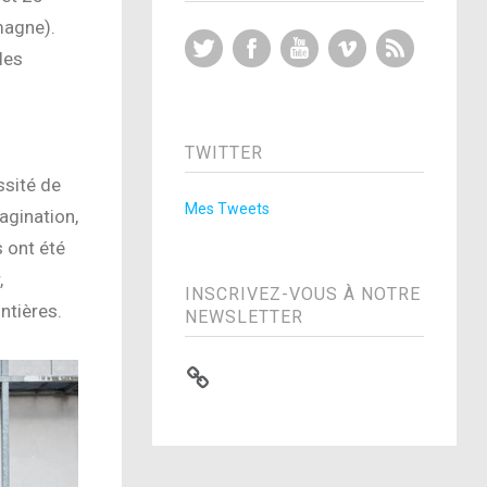
magne).
Twitter
Facebook
YouTube
Vimeo
RSS Feed
les
TWITTER
ssité de
Mes Tweets
agination,
 ont été
,
INSCRIVEZ-VOUS À NOTRE
ntières.
NEWSLETTER