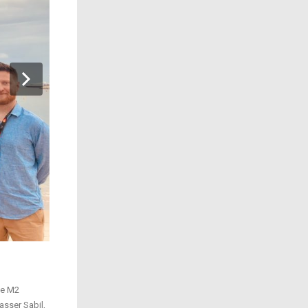
de M2
asser Sabil,