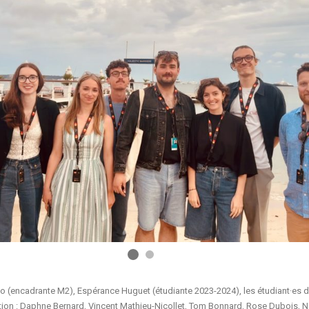
o (encadrante M2), Espérance Huguet (étudiante 2023-2024), les étudiant·es 
ion : Daphne Bernard, Vincent Mathieu-Nicollet, Tom Bonnard, Rose Dubois, N