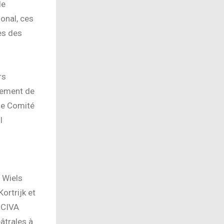
de
ional, ces
es des
rs
cement de
 le Comité
l
u Wiels
ortrijk et
 CIVA
̂trales à