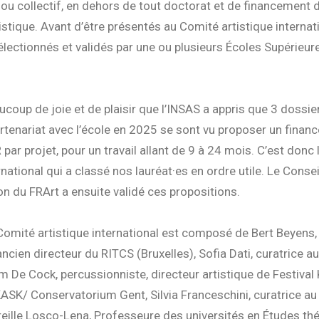
l ou collectif, en dehors de tout doctorat et de financement 
istique. Avant d’être présentés au Comité artistique internat
électionnés et validés par une ou plusieurs Écoles Supérieur
ucoup de joie et de plaisir que l’INSAS a appris que 3 dossie
tenariat avec l’école en 2025 se sont vu proposer un finan
par projet, pour un travail allant de 9 à 24 mois. C’est donc
rnational qui a classé nos lauréat·es en ordre utile. Le Consei
on du FRArt a ensuite validé ces propositions.
Comité artistique international est composé de Bert Beyens,
ancien directeur du RITCS (Bruxelles), Sofia Dati, curatrice a
m De Cock, percussionniste, directeur artistique de Festival K
ASK/ Conservatorium Gent, Silvia Franceschini, curatrice au
reille Losco-Lena, Professeure des universités en Études théa