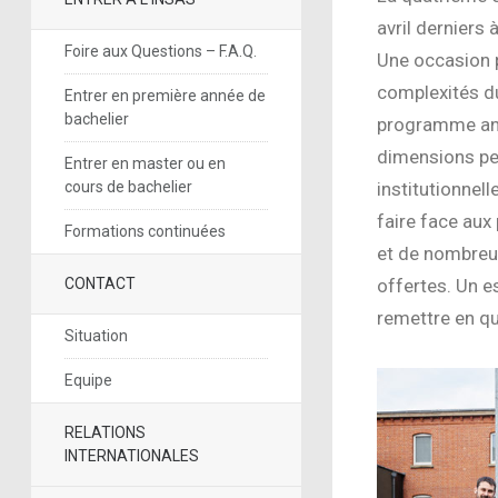
avril dernier
Foire aux Questions – F.A.Q.
Une occasion 
complexités du
Entrer en première année de
bachelier
programme anim
dimensions per
Entrer en master ou en
cours de bachelier
institutionnell
faire face aux
Formations continuées
et de nombreus
CONTACT
offertes. Un e
remettre en qu
Situation
Equipe
RELATIONS
INTERNATIONALES