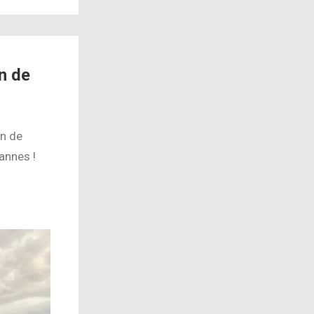
n de
n de
annes !