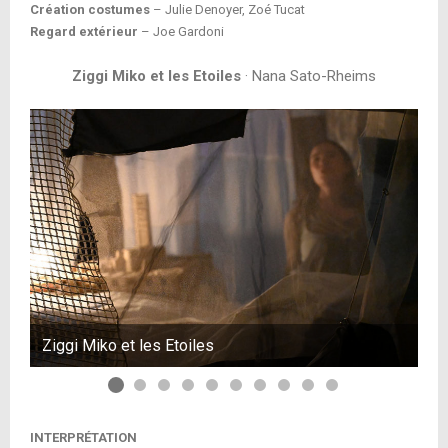
Création costumes
– Julie Denoyer, Zoé Tucat
Regard extérieur
– Joe Gardoni
Ziggi Miko et les Etoiles
· Nana Sato-Rheims
Ziggi Miko et les Etoiles
Zi
INTERPRÉTATION