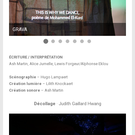
GRAVA
G
ÉCRITURE / INTERPRÉTATION
Ash Martin, Alice Jumelle, Lewis Forgeur/Alphonse Eklou
Scénographie
– Hugo Lampaert
Création lumière
– Lilith Knockaert
Création sonore
– Ash Martin
Décollage
· Judith Gaillard Hwang