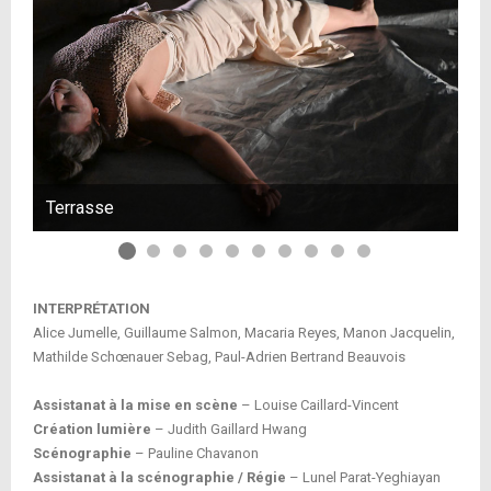
Terrasse
Te
INTERPRÉTATION
Alice Jumelle, Guillaume Salmon, Macaria Reyes, Manon Jacquelin,
Mathilde Schœnauer Sebag, Paul-Adrien Bertrand Beauvois
Assistanat à la mise en scène
– Louise Caillard-Vincent
Création lumière
– Judith Gaillard Hwang
Scénographie
– Pauline Chavanon
Assistanat à la scénographie / Régie
– Lunel Parat-Yeghiayan