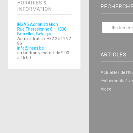
HORAIRES &
RECHERCH
INFORMATION
INSAS Administration
Rue Thérésienne 8 – 1000
Bruxelles, Belgique
Administration: +32 2 511 92
86
info@insas.be
du lundi au vendredi de 9:00
ARTICLES
à 16:00
Actualités de l’I
Événements à ve
Vidéo