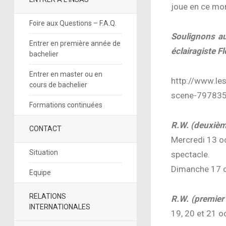
joue en ce mo
Foire aux Questions – F.A.Q.
Soulignons au
Entrer en première année de
éclairagiste F
bachelier
Entrer en master ou en
http://www.les
cours de bachelier
scene-797835
Formations continuées
R.W. (deuxièm
CONTACT
Mercredi 13 oc
Situation
spectacle.
Dimanche 17 o
Equipe
RELATIONS
R.W. (premier
INTERNATIONALES
19, 20 et 21 