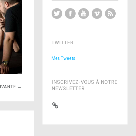
Twitter
Facebook
YouTube
Vimeo
RSS Feed
TWITTER
Mes Tweets
INSCRIVEZ-VOUS À NOTRE
UIVANTE →
NEWSLETTER