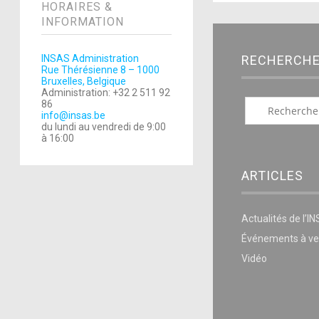
HORAIRES &
INFORMATION
RECHERCH
INSAS Administration
Rue Thérésienne 8 – 1000
Bruxelles, Belgique
Administration: +32 2 511 92
86
info@insas.be
du lundi au vendredi de 9:00
à 16:00
ARTICLES
Actualités de l’I
Événements à ve
Vidéo