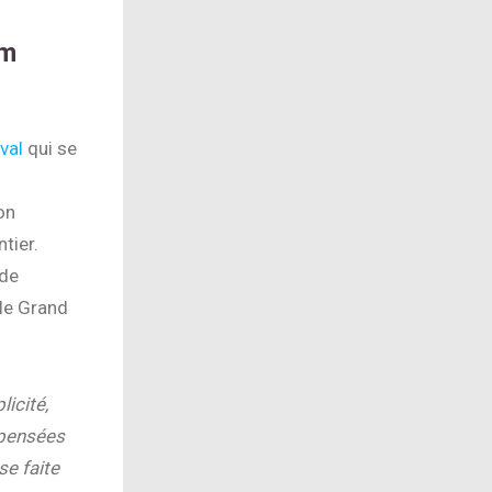
lm
val
qui se
on
tier.
 de
 le Grand
icité,
 pensées
se faite