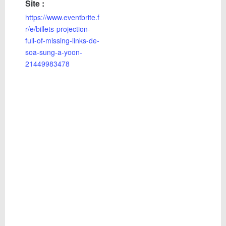
Site :
https://www.eventbrite.f
r/e/billets-projection-
full-of-missing-links-de-
soa-sung-a-yoon-
21449983478