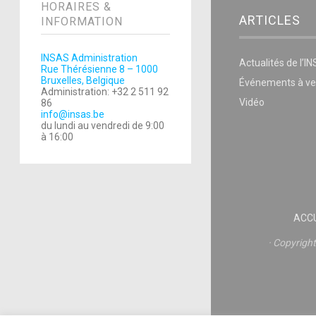
HORAIRES &
ARTICLES
INFORMATION
INSAS Administration
Actualités de l’I
Rue Thérésienne 8 – 1000
Bruxelles, Belgique
Événements à ve
Administration: +32 2 511 92
Vidéo
86
info@insas.be
du lundi au vendredi de 9:00
à 16:00
ACCU
Copyrigh