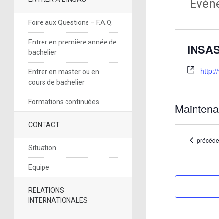
Évèn
Foire aux Questions – F.A.Q.
Entrer en première année de
INSA
bachelier
http:
Entrer en master ou en
cours de bachelier
Formations continuées
Maintena
Sélectionne
CONTACT
une
date.
Évènem
précéde
Situation
Equipe
RELATIONS
INTERNATIONALES