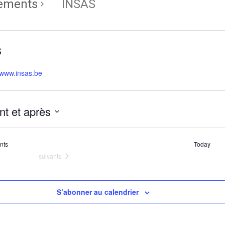
ements
INSAS
S
//www.insas.be
nt et après
z
ents
nts
Today
Évènements
suivants
S’abonner au calendrier