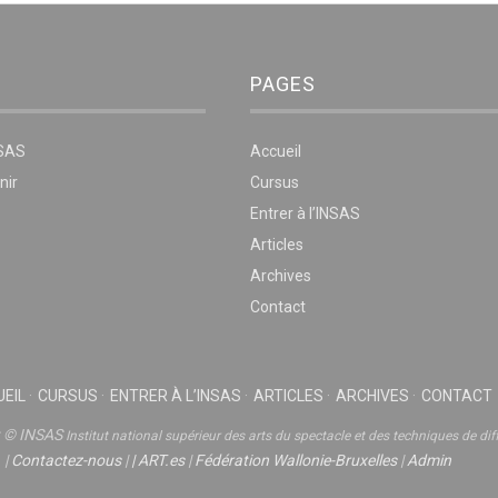
PAGES
NSAS
Accueil
nir
Cursus
Entrer à l’INSAS
Articles
Archives
Contact
EIL
CURSUS
ENTRER À L’INSAS
ARTICLES
ARCHIVES
CONTACT
t © INSAS
Institut national supérieur des arts du spectacle et des techniques de dif
|
Contactez-nous
|
|
ART.es
|
Fédération Wallonie-Bruxelles
|
Admin