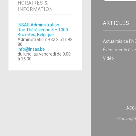
HORAIRES &
INFORMATION
ARTICLES
INSAS Administration
Rue Thérésienne 8 – 1000
Bruxelles, Belgique
Administration: +32 2 511 92
Actualités de l’I
86
info@insas.be
Événements à ve
du lundi au vendredi de 9:00
Vidéo
à 16:00
ACCU
Copyrigh