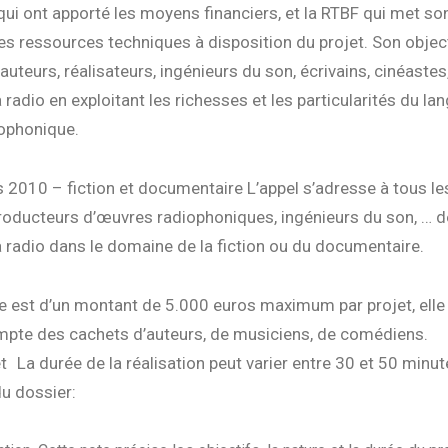
i ont apporté les moyens financiers, et la RTBF qui met so
es ressources techniques à disposition du projet. Son object
auteurs, réalisateurs, ingénieurs du son, écrivains, cinéastes
a radio en exploitant les richesses et les particularités du la
iophonique.
s 2010 – fiction et documentaire L’appel s’adresse à tous le
producteurs d’œuvres radiophoniques, ingénieurs du son, … d
la radio dans le domaine de la fiction ou du documentaire.
e est d’un montant de 5.000 euros maximum par projet, elle
mpte des cachets d’auteurs, de musiciens, de comédiens.
t La durée de la réalisation peut varier entre 30 et 50 minut
u dossier: