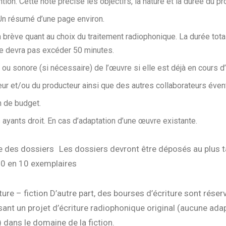
tion. Cette note précise les objectifs, la nature et la durée du pro
Un résumé d’une page environ.
 brève quant au choix du traitement radiophonique. La durée tota
e devra pas excéder 50 minutes.
it ou sonore (si nécessaire) de l’œuvre si elle est déjà en cours d’
eur et/ou du producteur ainsi que des autres collaborateurs éven
n de budget.
ayants droit. En cas d’adaptation d’une œuvre existante.
 des dossiers Les dossiers devront être déposés au plus t
0 en 10 exemplaires
ture – fiction D’autre part, des bourses d’écriture sont réser
ant un projet d’écriture radiophonique original (aucune ada
 dans le domaine de la fiction.