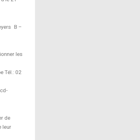
eyers B –
ionner les
 Tél.: 02
cd-
er de
 leur