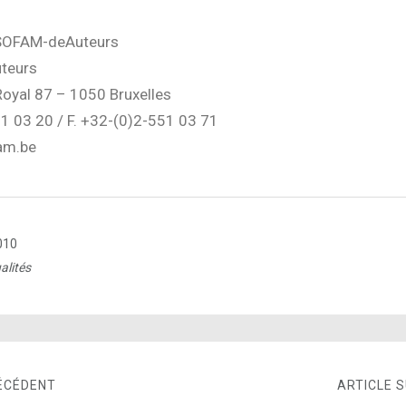
OFAM-deAuteurs
teurs
Royal 87 – 1050 Bruxelles
1 03 20 / F. +32-(0)2-551 03 71
am.be
010
alités
ÉCÉDENT
ARTICLE 