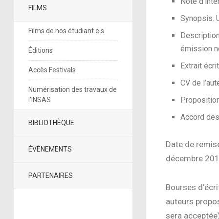
Note d’inten
FILMS
Synopsis. 
Films de nos étudiant.e.s
Description
émission n
Éditions
Extrait écr
Accès Festivals
CV de l’aut
Numérisation des travaux de
Propositio
l’INSAS
Accord des 
BIBLIOTHÈQUE
Date de remise
ÉVÉNEMENTS
décembre 201
PARTENAIRES
Bourses d’écri
auteurs propos
sera acceptée)