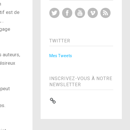
n
Twitter
Facebook
YouTube
Vimeo
RSS Feed
if est de
,…
ngage
TWITTER
s auteurs,
Mes Tweets
ésireux
INSCRIVEZ-VOUS À NOTRE
NEWSLETTER
 peut
es.