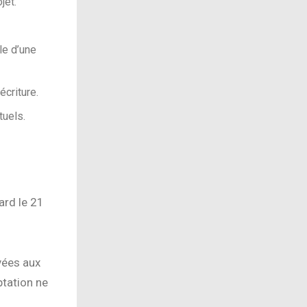
jet.
le d’une
écriture.
tuels.
ard le 21
vées aux
ptation ne