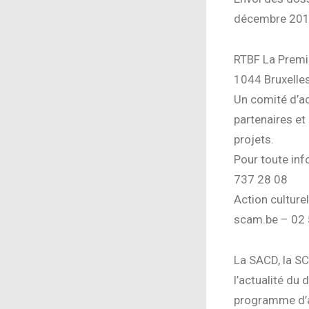
décembre 2010
RTBF La Premi
1044 Bruxelle
Un comité d’a
partenaires et 
projets.
Pour toute inf
737 28 08
Action cultu
scam.be – 02 
La SACD, la S
l’actualité du 
programme d’ac