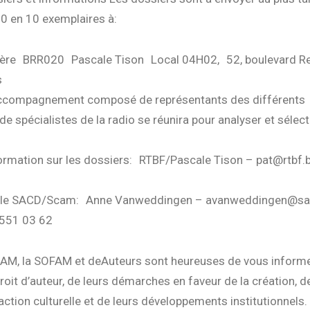
 en 10 exemplaires à:
ère BRR020 Pascale Tison Local 04H02, 52, boulevard R
s
ccompagnement composé de représentants des différents
de spécialistes de la radio se réunira pour analyser et sélect
ormation sur les dossiers: RTBF/Pascale Tison – pat@rtbf.be
relle SACD/Scam: Anne Vanweddingen – avanweddingen@sa
551 03 62
CAM, la SOFAM et deAuteurs sont heureuses de vous inform
droit d’auteur, de leurs démarches en faveur de la création, de
tion culturelle et de leurs développements institutionnels.