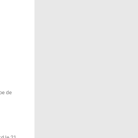
ipe de
1
rd le 21