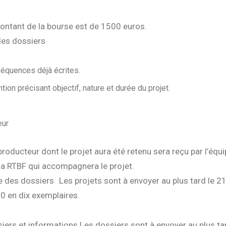
ontant de la bourse est de 1500 euros.
es dossiers
équences déjà écrites.
tion précisant objectif, nature et durée du projet.
eur
producteur dont le projet aura été retenu sera reçu par l’équ
 la RTBF qui accompagnera le projet.
 des dossiers Les projets sont à envoyer au plus tard le 2
 en dix exemplaires.
iers et informations Les dossiers sont à envoyer au plus ta