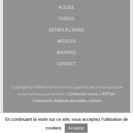
ACCUEIL
CURSUS
ENTRER À L’INSAS
ARTICLES
ARCHIVES
CONTACT
Copyright © INSAS
Institut national supérieur des arts du spectacle
|
Contactez-nous
|
|
ART.es
|
et des techniques de diffusion
Fédération Wallonie-Bruxelles
|
Admin
En continuant la visite sur ce site, vous acceptez l'utilisation de
cookies.
Accepter