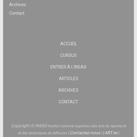
Archives
Contact
ACCUEIL
CURSUS
ENTRER À L’INSAS
ARTICLES
ARCHIVES
CONTACT
Copyright © INSAS
Institut national supérieur des arts du spectacle
|
Contactez-nous
|
|
ART.es
|
et des techniques de diffusion