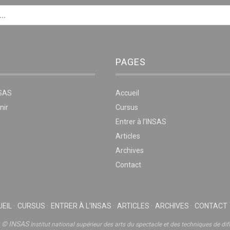
PAGES
NSAS
Accueil
nir
Cursus
Entrer à l’INSAS
Articles
Archives
Contact
EIL
CURSUS
ENTRER À L’INSAS
ARTICLES
ARCHIVES
CONTACT
t © INSAS
Institut national supérieur des arts du spectacle et des techniques de dif