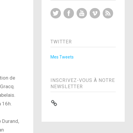
Twitter
Facebook
YouTube
Vimeo
RSS Feed
TWITTER
Mes Tweets
tion de
INSCRIVEZ-VOUS À NOTRE
 Gracq.
NEWSLETTER
abelais.
à 16h.
e Durand,
an