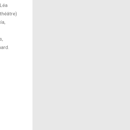
 Léa
théâtre)
ía,
s,
hard.