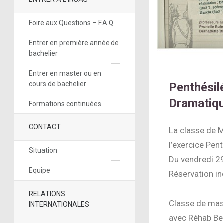
Foire aux Questions – F.A.Q.
Entrer en première année de
bachelier
Entrer en master ou en
cours de bachelier
Penthésilé
Dramatiq
Formations continuées
CONTACT
La classe de M
l’exercice Pen
Situation
Du vendredi 29 
Equipe
Réservation in
RELATIONS
Classe de mast
INTERNATIONALES
avec Réhab Ben