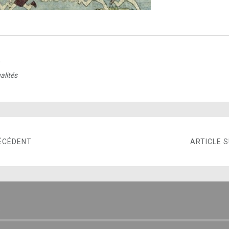
0
alités
ÉCÉDENT
ARTICLE 
E