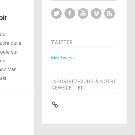
Twitter
Facebook
YouTube
Vimeo
RSS Feed
oir
 du
TWITTER
uvre qui a
oule sur
Mes Tweets
vos
Jaco Van
ski.
INSCRIVEZ-VOUS À NOTRE
NEWSLETTER