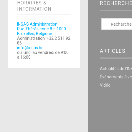
HORAIRES &
RECHERCH
INFORMATION
INSAS Administration
Rue Thérésienne 8 – 1000
Bruxelles, Belgique
Administration: +32 2 511 92
86
info@insas.be
ARTICLES
du lundi au vendredi de 9:00
à 16:00
Actualités de l’I
Événements à ve
Vidéo