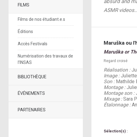
absurd and magi
FILMS
ASMR videos...
Films de nos étudiant.e.s
Éditions
Maruška ou l'h
Accès Festivals
Maruška or The
Numérisation des travaux de
Regard croisé
l’INSAS
Réalisation :
Jul
Image :
Juliett
BIBLIOTHÈQUE
Son :
Mathilde 
Montage :
Julie
Montage son :
J
ÉVÉNEMENTS
Mixage :
Sara P
Étalonnage :
An
PARTENAIRES
Sélection(s) :