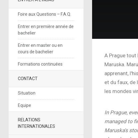
Foire aux Questions – F.A.Q.
Entrer en première année de
bachelier
Entrer en master ou en
cours de bachelier
A Prague tout l
Maruska. Marus
Formations continuées
apprenant, l'h
CONTACT
et du faux, de 
les mondes vir
Situation
Equipe
In Prague, eve
RELATIONS
managed to fin
INTERNATIONALES
Maruska's story