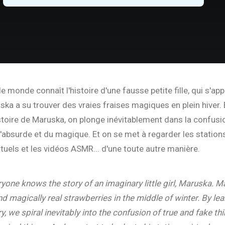
e monde connaît l'histoire d'une fausse petite fille, qui s'app
ka a su trouver des vraies fraises magiques en plein hiver. 
istoire de Maruska, on plonge inévitablement dans la confusio
l'absurde et du magique. Et on se met à regarder les stations
tuels et les vidéos ASMR... d'une toute autre manière.
ryone knows the story of an imaginary little girl, Maruska. 
d magically real strawberries in the middle of winter. By lea
, we spiral inevitably into the confusion of true and fake thi