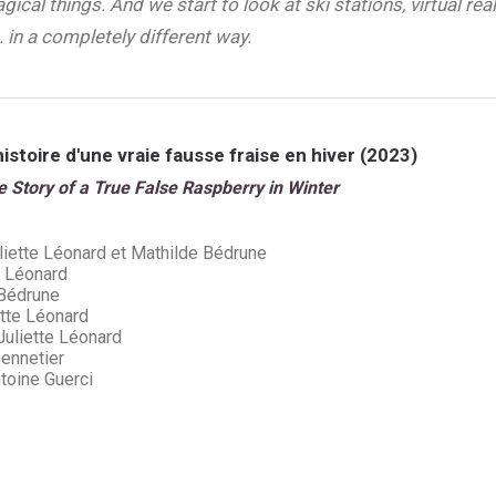
cal things. And we start to look at ski stations, virtual real
 in a completely different way.
istoire d'une vraie fausse fraise en hiver (2023)
 Story of a True False Raspberry in Winter
iette Léonard et Mathilde Bédrune
e Léonard
Bédrune
tte Léonard
uliette Léonard
ennetier
toine Guerci