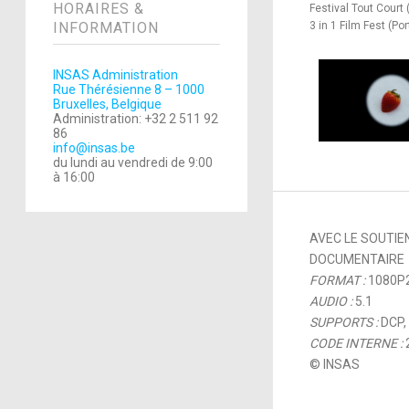
HORAIRES &
Festival Tout Court 
INFORMATION
3 in 1 Film Fest (Po
INSAS Administration
Rue Thérésienne 8 – 1000
Bruxelles, Belgique
Administration: +32 2 511 92
86
info@insas.be
du lundi au vendredi de 9:00
à 16:00
AVEC LE SOUTIE
DOCUMENTAIRE
FORMAT :
1080P
AUDIO :
5.1
SUPPORTS :
DCP,
CODE INTERNE :
© INSAS