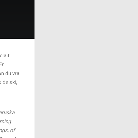
elait
En
n du vrai
 de ski,
Maruska
rning
ngs, of