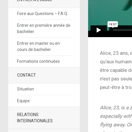
Foire aux Questions – F.A.Q.
Entrer en première année de
bachelier
Entrer en master ou en
cours de bachelier
Alice, 23 ans,
qu’aux humains
Formations continuées
être capable de
CONTACT
n'est pas seul
peut-être à tro
Situation
Equipe
Alice, 23, is 
RELATIONS
especially wit
INTERNATIONALES
flying away. On