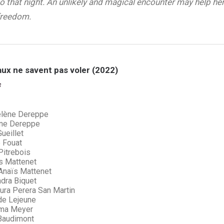
oo that night. An unlikely and magical encounter may help her
freedom.
aux ne savent pas voler (2022)
s
lène Dereppe
ne Dereppe
ueillet
 Fouat
Pitrebois
s Mattenet
naïs Mattenet
dra Biquet
ura Perera San Martin
de Lejeune
a Meyer
Baudimont