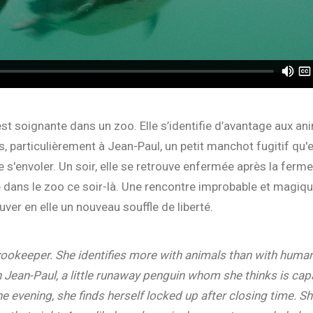
 est soignante dans un zoo. Elle s’identifie d’avantage aux a
, particulièrement à Jean-Paul, un petit manchot fugitif qu'e
 s'envoler. Un soir, elle se retrouve enfermée après la fermet
e dans le zoo ce soir-là. Une rencontre improbable et magique
uver en elle un nouveau souffle de liberté.
a zookeeper. She identifies more with animals than with human
h Jean-Paul, a little runaway penguin whom she thinks is cap
e evening, she finds herself locked up after closing time. Sh