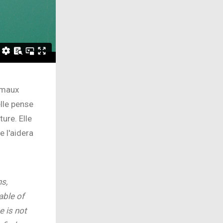
nimaux
lle pense
ure. Elle
 l'aidera
s,
able of
e is not