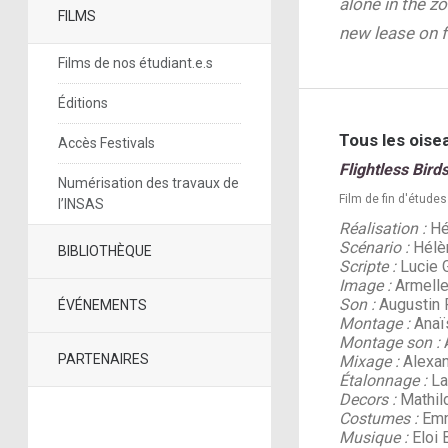
alone in the z
FILMS
new lease on 
Films de nos étudiant.e.s
Éditions
Tous les oise
Accès Festivals
Flightless Bird
Numérisation des travaux de
Film de fin d'études
l’INSAS
Réalisation :
Hé
Scénario :
Hélè
BIBLIOTHÈQUE
Scripte :
Lucie G
Image :
Armelle
Son :
Augustin 
ÉVÉNEMENTS
Montage :
Anaï
Montage son :
A
PARTENAIRES
Mixage :
Alexan
Étalonnage :
La
Decors :
Mathil
Costumes :
Emm
Musique :
Eloi 