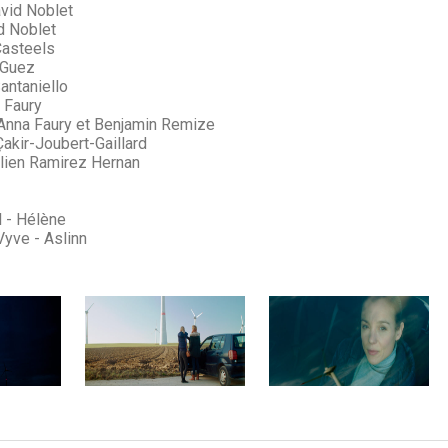
vid Noblet
d Noblet
Casteels
 Guez
antaniello
 Faury
nna Faury et Benjamin Remize
akir-Joubert-Gaillard
lien Ramirez Hernan
l - Hélène
yve - Aslinn