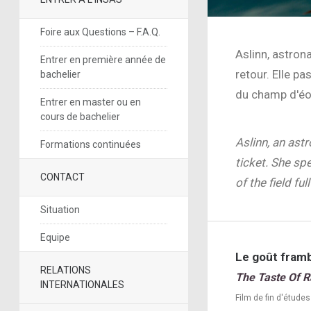
Foire aux Questions – F.A.Q.
Aslinn, astron
Entrer en première année de
retour. Elle p
bachelier
du champ d'éol
Entrer en master ou en
cours de bachelier
Aslinn, an ast
Formations continuées
ticket. She sp
CONTACT
of the field fu
Situation
Equipe
Le goût fram
RELATIONS
The Taste Of R
INTERNATIONALES
Film de fin d'études