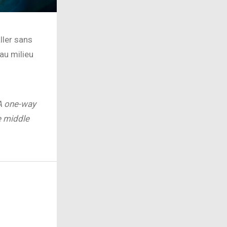
ller sans
au milieu
 A one-way
e middle