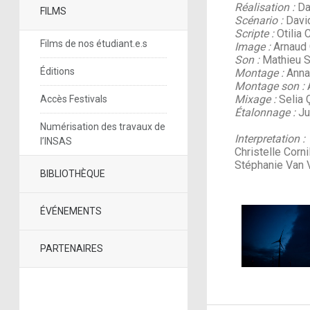
Réalisation :
Da
FILMS
Scénario :
Davi
Scripte :
Otilia 
Films de nos étudiant.e.s
Image :
Arnaud
Son :
Mathieu S
Éditions
Montage :
Anna
Montage son :
A
Mixage :
Selia Ç
Accès Festivals
Étalonnage :
Ju
Numérisation des travaux de
Interpretation :
l’INSAS
Christelle Corni
Stéphanie Van V
BIBLIOTHÈQUE
ÉVÉNEMENTS
PARTENAIRES