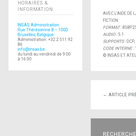
HORAIRES &
INFORMATION
AVEC L'AIDE DE
FICTION
INSAS Administration
FORMAT :
858P2
Rue Thérésienne 8 – 1000
AUDIO :
5.1
Bruxelles, Belgique
Administration: +32 2 511 92
SUPPORTS :
DCP,
86
CODE INTERNE :
info@insas.be
du lundi au vendredi de 9:00
© INSAS ET ATEL
à 16:00
← ARTICLE PR
RECHERCH