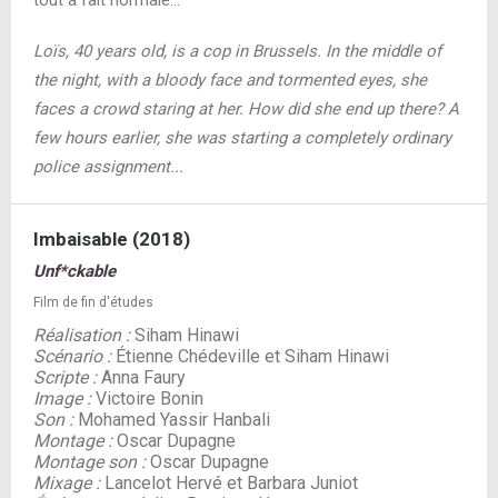
tout à fait normale…
Loïs, 40 years old, is a cop in Brussels. In the middle of
the night, with a bloody face and tormented eyes, she
faces a crowd staring at her. How did she end up there? A
few hours earlier, she was starting a completely ordinary
police assignment...
Imbaisable (2018)
Unf*ckable
Film de fin d'études
Réalisation :
Siham Hinawi
Scénario :
Étienne Chédeville et Siham Hinawi
Scripte :
Anna Faury
Image :
Victoire Bonin
Son :
Mohamed Yassir Hanbali
Montage :
Oscar Dupagne
Montage son :
Oscar Dupagne
Mixage :
Lancelot Hervé et Barbara Juniot