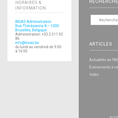
RECHERCH
HORAIRES &
INFORMATION
INSAS Administration
Rue Thérésienne 8 – 1000
Bruxelles, Belgique
Administration: +32 2 511 92
86
info@insas.be
ARTICLES
du lundi au vendredi de 9:00
à 16:00
Actualités de l’I
Événements à ve
Vidéo
ACCU