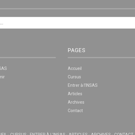
E
PAGES
NSAS
Accueil
nir
Cursus
Entrer à l’INSAS
Articles
Archives
Contact
EIL
CURSUS
ENTRER À L’INSAS
ARTICLES
ARCHIVES
CONTACT