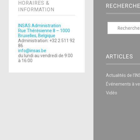
HORAIRES &
RECHERCH
INFORMATION
INSAS Administration
Rue Thérésienne 8 – 1000
Bruxelles, Belgique
Administration: +32 2 511 92
86
info@insas.be
ARTICLES
du lundi au vendredi de 9:00
à 16:00
Actualités de l’I
Événements à ve
Vidéo