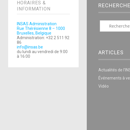
HORAIRES &
RECHERCH
INFORMATION
INSAS Administration
Rue Thérésienne 8 – 1000
Bruxelles, Belgique
Administration: +32 2 511 92
86
info@insas.be
ARTICLES
du lundi au vendredi de 9:00
à 16:00
Actualités de l’I
Événements à ve
Vidéo