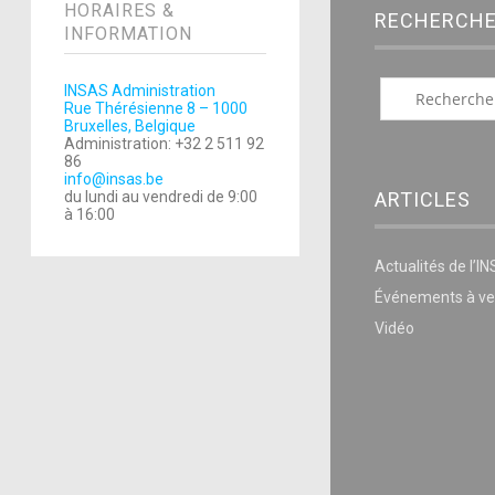
HORAIRES &
RECHERCH
INFORMATION
INSAS Administration
Rue Thérésienne 8 – 1000
Bruxelles, Belgique
Administration: +32 2 511 92
86
info@insas.be
ARTICLES
du lundi au vendredi de 9:00
à 16:00
Actualités de l’I
Événements à ve
Vidéo