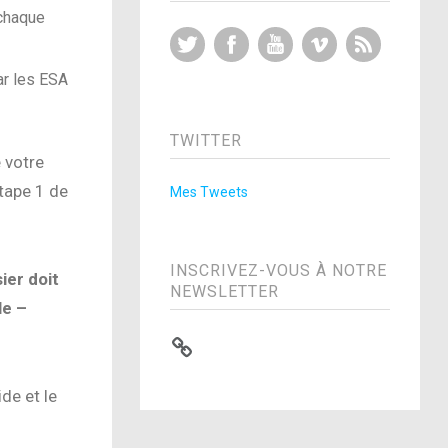
 chaque
Twitter
Facebook
YouTube
Vimeo
RSS Feed
ar les ESA
TWITTER
 votre
tape 1 de
Mes Tweets
INSCRIVEZ-VOUS À NOTRE
ier doit
NEWSLETTER
le –
de et le