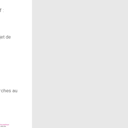
 :
jet de
rches au