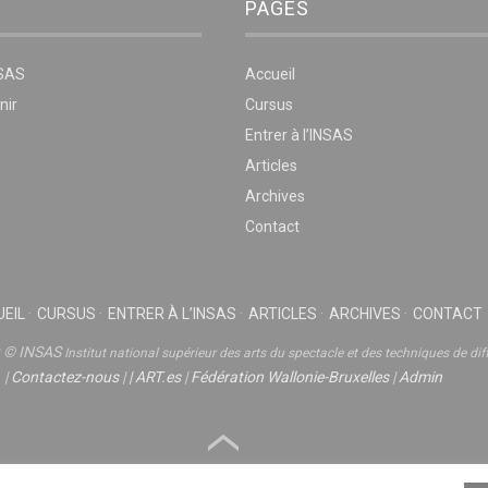
PAGES
NSAS
Accueil
nir
Cursus
Entrer à l’INSAS
Articles
Archives
Contact
EIL
CURSUS
ENTRER À L’INSAS
ARTICLES
ARCHIVES
CONTACT
t © INSAS
Institut national supérieur des arts du spectacle et des techniques de dif
|
Contactez-nous
|
|
ART.es
|
Fédération Wallonie-Bruxelles
|
Admin