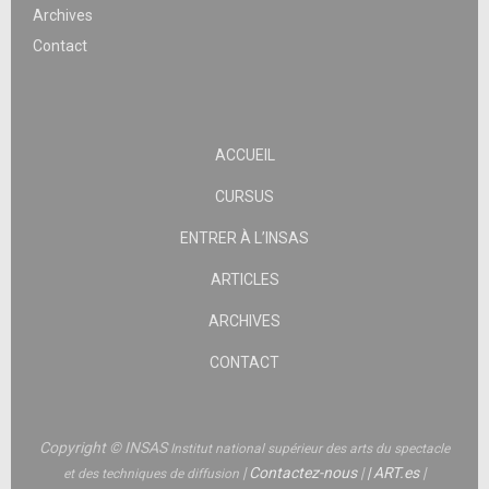
Archives
Contact
ACCUEIL
CURSUS
ENTRER À L’INSAS
ARTICLES
ARCHIVES
CONTACT
Copyright © INSAS
Institut national supérieur des arts du spectacle
|
Contactez-nous
|
|
ART.es
|
et des techniques de diffusion